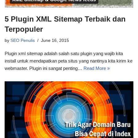
5 Plugin XML Sitemap Terbaik dan
Terpopuler
by
SEO Penulis
June 16, 2015
Plugin xml sitemap adalah salah satu plugin yang wajib kita
install untuk mendapatkan peta situs yang nantinya kita kirim ke
webmaster. Plugin ini sangat penting…
Read More »