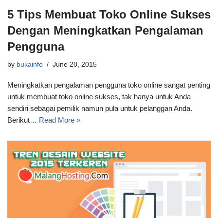
5 Tips Membuat Toko Online Sukses
Dengan Meningkatkan Pengalaman
Pengguna
by
bukainfo
June 20, 2015
Meningkatkan pengalaman pengguna toko online sangat penting
untuk membuat toko online sukses, tak hanya untuk Anda
sendiri sebagai pemilik namun pula untuk pelanggan Anda.
Berikut…
Read More »