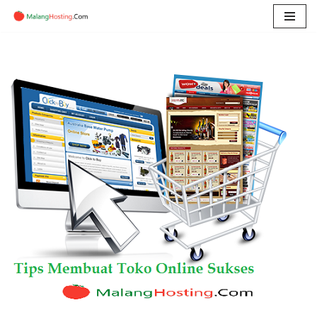
Skip
to
content