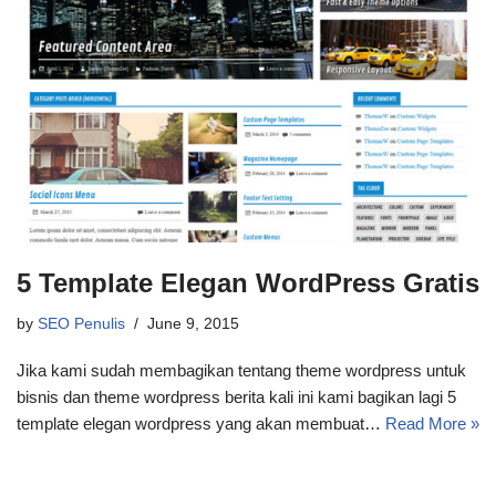
5 Template Elegan WordPress Gratis
by
SEO Penulis
June 9, 2015
Jika kami sudah membagikan tentang theme wordpress untuk
bisnis dan theme wordpress berita kali ini kami bagikan lagi 5
template elegan wordpress yang akan membuat…
Read More »