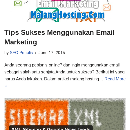
Tips Sukses Menggunakan Email
Marketing
by
SEO Penulis
June 17, 2015
Anda seorang pebisnis online? dan ingin menggunakan email
sebagai salah satu senjata Anda untuk sukses? Berikut ini yang
harus Anda lakukan. Dalam artikel malang hosting…
Read More
»